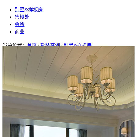
别墅&样板房
售楼处
会所
商业
当前位置：
首页
/
软装案例
/
别墅&样板房
<
返回列表